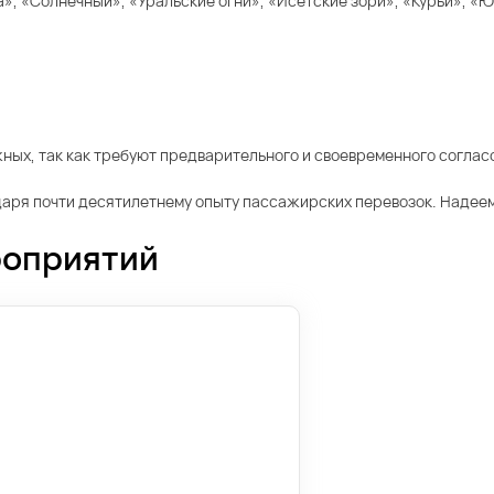
а», «Солнечный», «Уральские огни», «Исетские зори», «Курьи», «
ных, так как требуют предварительного и своевременного соглас
даря почти десятилетнему опыту пассажирских перевозок. Надеем
роприятий