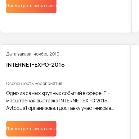
Посмотреть весь отзыв
связанное с новинками и хитами продаж
электротехники для предприятий розничной и
оптовой торговли.
Дата заказа: ноябрь 2015
INTERNET-EXPO-2015
Особенность мероприятия
Одно из самых крупных событий в сфере IT –
масштабная выставка INTERNET EXPO 2015.
Avtobus1 организовал доставку участников в
качестве официального перевозчика
выставки. Было выделено семь больших
Посмотреть весь отзыв
автобусов, в общей сложности доставкой
воспользовались более 1 000 человек.