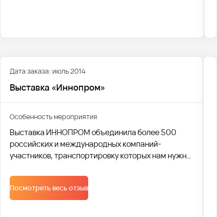
Дата заказа: июль 2014
Выставка «Иннопром»
Особенность мероприятия
Выставка ИННОПРОМ объединила более 500
российских и международных компаний-
участников, транспортировку которых нам нужно
было организовывать в течение 3-х недель. Было
выделено 50 автобусов, которые курсировали
Посмотреть весь отзыв
для перевозки более 1 500 человек.