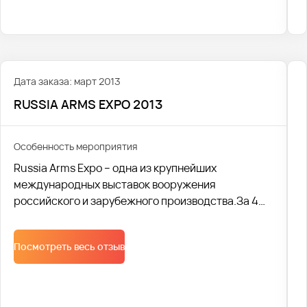
Дата заказа: март 2013
RUSSIA ARMS EXPO 2013
Особенность мероприятия
Russia Arms Expo – одна из крупнейших
международных выставок вооружения
российского и зарубежного производства.За 4
дня выставки было организовано более 70 рейсов
для перевозки почти тысячи человек с
Посмотреть весь отзыв
круглосуточным сопровождением транспорта на
мероприятии.