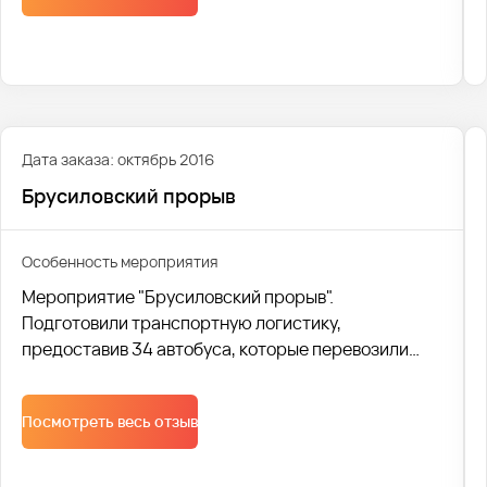
Событие мирового масштаба съедутся освещать
журналисты стран со всех континентов.
Дата заказа: октябрь 2016
Брусиловский прорыв
Особенность мероприятия
Мероприятие "Брусиловский прорыв".
Подготовили транспортную логистику,
предоставив 34 автобуса, которые перевозили
детей с разных школ. Организовывали логистику
начиная от маршрутов, постановки автобусов до
Посмотреть весь отзыв
согласования списка детей в ГАИ. Это позволяет
нам для своих клиентов оставаться надежной
компанией, к работе с который они готовы