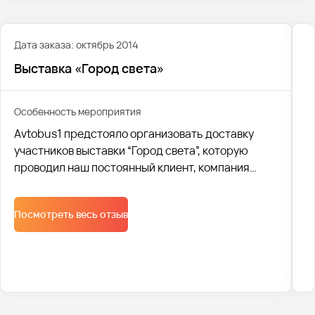
Дата заказа: октябрь 2014
Выставка «Город света»
Особенность мероприятия
Avtobus1 предстояло организовать доставку
участников выставки “Город света”, которую
проводил наш постоянный клиент, компания
“Русский свет”. Была организована логистика для
доставки больше тысячи человек из разных
Посмотреть весь отзыв
городов.