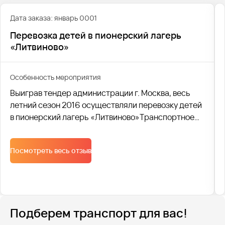
Дата заказа: январь 0001
Перевозка детей в пионерский лагерь
«Литвиново»
Особенность мероприятия
Выиграв тендер администрации г. Москва, весь
летний сезон 2016 осуществляли перевозку детей
в пионерский лагерь «Литвиново»Транспортное
обслуживание организовывали комплексно.
Организовывали сопровождение ГАИ в течении
Посмотреть весь отзыв
всех перевозок. Парковки. Расстановка машин.
Контролировали посадку и высадку детей. Таким
образом логистика была обеспечена от начала идо
конца.
Подберем транспорт для вас!