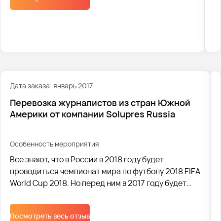
Дата заказа: январь 2017
Перевозка журналистов из стран Южной
Америки от компании Solupres Russia
Особенность мероприятия
Все знают, что в России в 2018 году будет
проводиться чемпионат мира по футболу 2018 FIFA
World Cup 2018. Но перед ним в 2017 году будет
проводиться восьмой по счёту футбольный турнир
среди национальных сборных, проводимый под
Посмотреть весь отзыв
эгидой ФИФА, именуемый как кубок конфедераций.