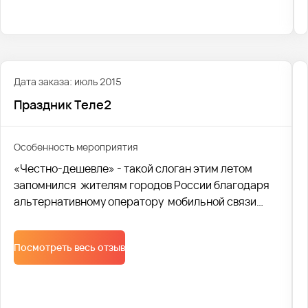
возвращаться снова и снова.
Дата заказа: июль 2015
Праздник Теле2
Особенность мероприятия
«Честно-дешевле» - такой слоган этим летом
запомнился жителям городов России благодаря
альтернативному оператору мобильной связи
Tele2. Более 30 городов России приняло участие в
масштабном празднике, организованном
Посмотреть весь отзыв
компанией. Транспортной компанией Avtobus1
была осуществлена доставка участников и
организаторов фестиваля.