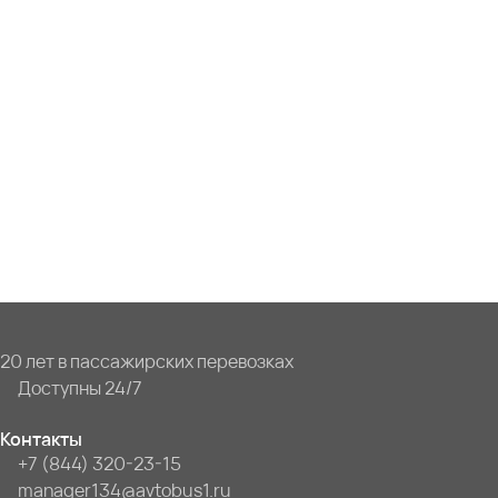
20 лет в пассажирских перевозках
Доступны 24/7
Контакты
+7 (844) 320-23-15
manager134@avtobus1.ru