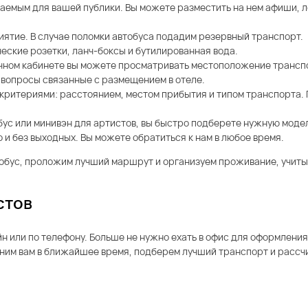
аваемым для вашей публики. Вы можете разместить на нем афиши, л
риятие. В случае поломки автобуса подадим резервный транспорт.
ческие розетки, ланч-боксы и бутилированная вода.
чном кабинете вы можете просматривать местоположение транспо
 вопросы связанные с размещением в отеле.
 критериями: расстоянием, местом прибытия и типом транспорта.
ус или минивэн для артистов, вы быстро подберете нужную моде
и без выходных. Вы можете обратиться к нам в любое время.
тобус, проложим лучший маршрут и организуем проживание, учиты
стов
н или по телефону. Больше не нужно ехать в офис для оформления
оним вам в ближайшее время, подберем лучший транспорт и рассч