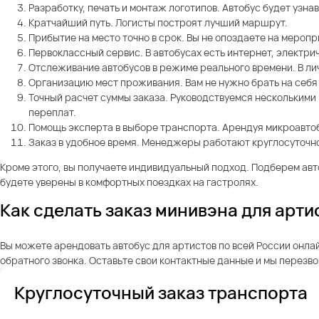
Разработку, печать и монтаж логотипов. Автобус будет узн
Кратчайший путь. Логисты построят лучший маршрут.
Прибытие на место точно в срок. Вы не опоздаете на мероп
Первоклассный сервис. В автобусах есть интернет, электри
Отслеживание автобусов в режиме реального времени. В ли
Организацию мест проживания. Вам не нужно брать на себя
Точный расчет суммы заказа. Руководствуемся несколькими
переплат.
Помощь эксперта в выборе транспорта. Арендуя микроавтоб
Заказ в удобное время. Менеджеры работают круглосуточно 
Кроме этого, вы получаете индивидуальный подход. Подберем ав
будете уверены в комфортных поездках на гастролях.
Как сделать заказ минивэна для арти
Вы можете арендовать автобус для артистов по всей России онлай
обратного звонка. Оставьте свои контактные данные и мы перезв
Круглосуточный заказ транспорта