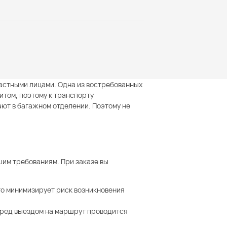
астными лицами. Одна из востребованных
итом, поэтому к транспорту
ют в багажном отделении. Поэтому не
им требованиям. При заказе вы
о минимизирует риск возникновения
Перед выездом на маршрут проводится