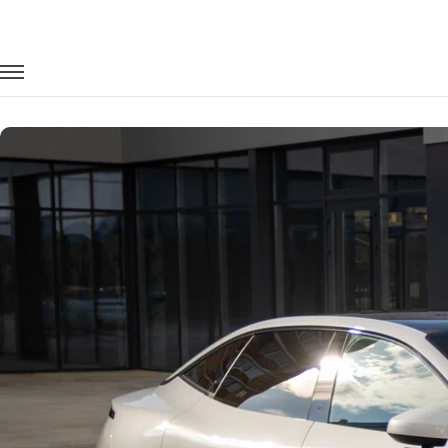
Главная
Автопарк
Легковые автомобили
Zeekr 007
Заказать Zeekr 007 с водителем в В